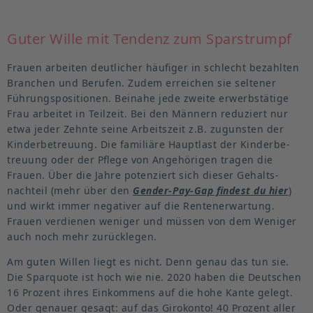
Guter Wille mit Tendenz zum Sparstrumpf
Frauen arbeiten deutlicher häufiger in schlecht bezahlten
Branchen und Berufen. Zudem erreichen sie seltener
Führungs­po­si­tionen. Beinahe jede zweite erwerbs­tätige
Frau arbeitet in Teilzeit. Bei den Männern reduziert nur
etwa jeder Zehnte seine Arbeitszeit z.B. zugunsten der
Kinder­be­treuung. Die familiäre Hauptlast der Kinder­be­
treuung oder der Pflege von Angehö­rigen tragen die
Frauen. Über die Jahre poten­ziert sich dieser Gehalts­
nachteil (mehr über den
Gender-Pay-Gap findest du hier
)
und wirkt immer negativer auf die Renten­er­wartung.
Frauen verdienen weniger und müssen von dem Weniger
auch noch mehr zurück­legen.
Am guten Willen liegt es nicht. Denn genau das tun sie.
Die Sparquote ist hoch wie nie. 2020 haben die Deutschen
16 Prozent ihres Einkommens auf die hohe Kante gelegt.
Oder genauer gesagt: auf das Girokonto! 40 Prozent aller